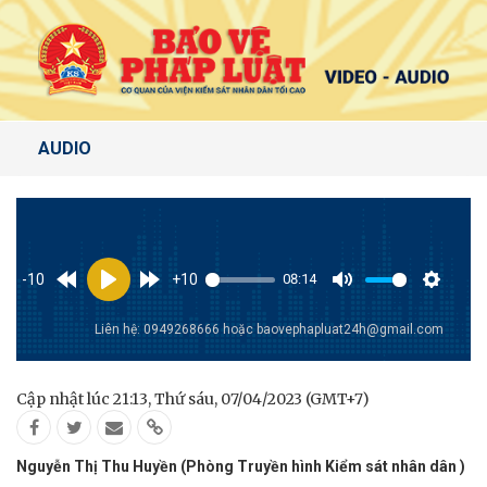
AUDIO
-10
+10
08:14
Play
Mute
Setting
Liên hệ:
0949268666
hoặc
baovephapluat24h@gmail.com
Cập nhật lúc 21:13, Thứ sáu, 07/04/2023 (GMT+7)
Nguyễn Thị Thu Huyền (Phòng Truyền hình Kiểm sát nhân dân )