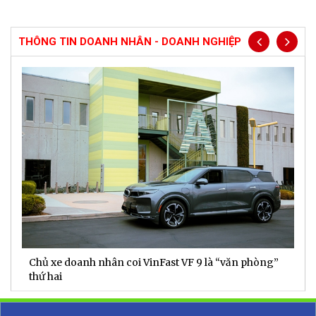
THÔNG TIN DOANH NHÂN - DOANH NGHIỆP
Chủ xe doanh nhân coi VinFast VF 9 là “văn phòng”
T
thứ hai
t