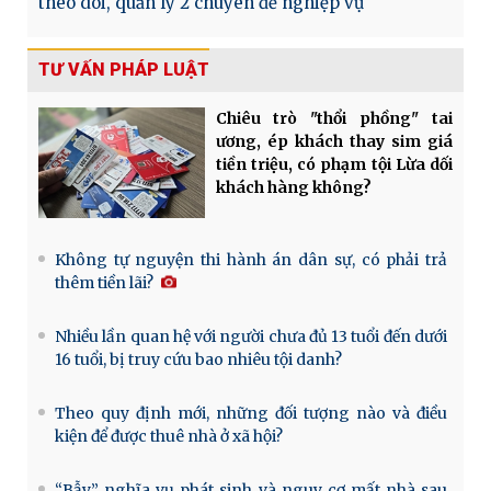
theo dõi, quản lý 2 chuyên đề nghiệp vụ
TƯ VẤN PHÁP LUẬT
Chiêu trò "thổi phồng" tai
ương, ép khách thay sim giá
tiền triệu, có phạm tội Lừa dối
khách hàng không?
Không tự nguyện thi hành án dân sự, có phải trả
thêm tiền lãi?
Nhiều lần quan hệ với người chưa đủ 13 tuổi đến dưới
16 tuổi, bị truy cứu bao nhiêu tội danh?
Theo quy định mới, những đối tượng nào và điều
kiện để được thuê nhà ở xã hội?
“Bẫy” nghĩa vụ phát sinh và nguy cơ mất nhà sau