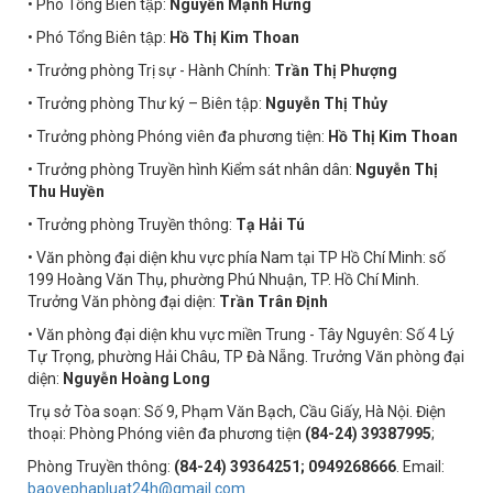
• Phó Tổng Biên tập:
Nguyễn Mạnh Hưng
• Phó Tổng Biên tập:
Hồ Thị Kim Thoan
• Trưởng phòng Trị sự - Hành Chính:
Trần Thị Phượng
• Trưởng phòng Thư ký – Biên tập:
Nguyễn Thị Thủy
• Trưởng phòng Phóng viên đa phương tiện:
Hồ Thị Kim Thoan
• Trưởng phòng Truyền hình Kiểm sát nhân dân:
Nguyễn Thị
Thu Huyền
• Trưởng phòng Truyền thông:
Tạ Hải Tú
• Văn phòng đại diện khu vực phía Nam tại TP Hồ Chí Minh: số
199 Hoàng Văn Thụ, phường Phú Nhuận, TP. Hồ Chí Minh.
Trưởng Văn phòng đại diện:
Trần Trân Định
• Văn phòng đại diện khu vực miền Trung - Tây Nguyên: Số 4 Lý
Tự Trọng, phường Hải Châu, TP Đà Nẵng. Trưởng Văn phòng đại
diện:
Nguyễn Hoàng Long
Trụ sở Tòa soạn: Số 9, Phạm Văn Bạch, Cầu Giấy, Hà Nội. Điện
thoại: Phòng Phóng viên đa phương tiện
(84-24) 39387995
;
Phòng Truyền thông:
(84-24) 39364251; 0949268666
. Email:
baovephapluat24h@gmail.com