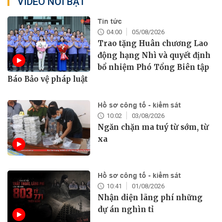
VIDEO NỔI BẬT
Tin tức
04:00
05/08/2026
Trao tặng Huân chương Lao
động hạng Nhì và quyết định
bổ nhiệm Phó Tổng Biên tập
Báo Bảo vệ pháp luật
Hồ sơ công tố - kiểm sát
10:02
03/08/2026
Ngăn chặn ma tuý từ sớm, từ
xa
Hồ sơ công tố - kiểm sát
10:41
01/08/2026
Nhận diện lãng phí những
dự án nghìn tỉ