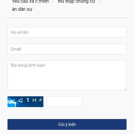
Yêu cầu xá c minh
thu thập chứng cứ
án dân sự