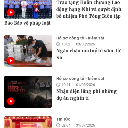
Trao tặng Huân chương Lao
động hạng Nhì và quyết định
bổ nhiệm Phó Tổng Biên tập
Báo Bảo vệ pháp luật
Hồ sơ công tố - kiểm sát
10:02
03/08/2026
Ngăn chặn ma tuý từ sớm, từ
xa
Hồ sơ công tố - kiểm sát
10:41
01/08/2026
Nhận diện lãng phí những
dự án nghìn tỉ
Tin tức
02:04
31/07/2026