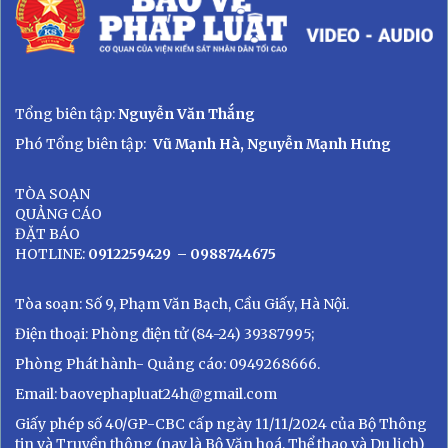
Tổng biên tập:
Nguyễn Văn Thắng
Phó Tổng biên tập:
Vũ Mạnh Hà, Nguyễn Mạnh Hưng
TÒA SOẠN
QUẢNG CÁO
ĐẶT BÁO
HOTLINE:
0912259429
– 0988744675
Tòa soạn: Số 9, Phạm Văn Bạch, Cầu Giấy, Hà Nội.
Điện thoại: Phòng điện tử (84-24) 39387995;
Phòng Phát hành- Quảng cáo: 0949268666.
Email: baovephapluat24h@gmail.com
Giấy phép số 40/GP-CBC cấp ngày 11/11/2024 của Bộ Thông
tin và Truyền thông (nay là Bộ Văn hoá, Thể thao và Du lịch)