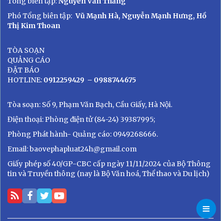
Tổng biên tập:
Nguyễn Văn Thắng
Phó Tổng biên tập:
Vũ Mạnh Hà, Nguyễn Mạnh Hưng, Hồ
Thị Kim Thoan
TÒA SOẠN
QUẢNG CÁO
ĐẶT BÁO
HOTLINE:
0912259429
– 0988744675
Tòa soạn: Số 9, Phạm Văn Bạch, Cầu Giấy, Hà Nội.
Điện thoại: Phòng điện tử (84-24) 39387995;
Phòng Phát hành- Quảng cáo: 0949268666.
Email: baovephapluat24h@gmail.com
Giấy phép số 40/GP-CBC cấp ngày 11/11/2024 của Bộ Thông
tin và Truyền thông (nay là Bộ Văn hoá, Thể thao và Du lịch)