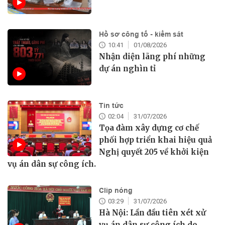
Hồ sơ công tố - kiểm sát
10:41
01/08/2026
Nhận diện lãng phí những
dự án nghìn tỉ
Tin tức
02:04
31/07/2026
Tọa đàm xây dựng cơ chế
phối hợp triển khai hiệu quả
Nghị quyết 205 về khởi kiện
vụ án dân sự công ích.
Clip nóng
03:29
31/07/2026
Hà Nội: Lần đầu tiên xét xử
vụ án dân sự công ích do