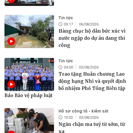
Tin tức
03:17
06/08/2026
Hàng chục hộ dân bức xúc vì
nước ngập do dự án đang thi
công
Tin tức
04:00
05/08/2026
Trao tặng Huân chương Lao
động hạng Nhì và quyết định
bổ nhiệm Phó Tổng Biên tập
Báo Bảo vệ pháp luật
Hồ sơ công tố - kiểm sát
10:02
03/08/2026
Ngăn chặn ma tuý từ sớm, từ
xa