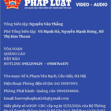
Tổng biên tập:
Nguyễn Văn Thắng
Phó Tổng biên tập:
Vũ Mạnh Hà, Nguyễn Mạnh Hưng, Hồ
Thị Kim Thoan
TÒA SOẠN
QUẢNG CÁO
ĐẶT BÁO
HOTLINE:
0912259429
– 0988744675
Tòa soạn: Số 9, Phạm Văn Bạch, Cầu Giấy, Hà Nội.
Điện thoại: Phòng điện tử (84-24) 39387995;
Phòng Phát hành- Quảng cáo: 0949268666.
Email: baovephapluat24h@gmail.com
Giấy phép số 40/GP-CBC cấp ngày 11/11/2024 của Bộ Thông
tin và Truyền thông (nay là Bộ Văn hoá, Thể thao và Du lịch)