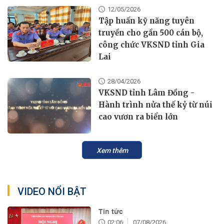
12/05/2026
Tập huấn kỹ năng tuyên
truyền cho gần 500 cán bộ,
công chức VKSND tỉnh Gia
Lai
28/04/2026
VKSND tỉnh Lâm Đồng -
Hành trình nửa thế kỷ từ núi
cao vươn ra biển lớn
Xem thêm
VIDEO NỔI BẬT
Tin tức
02:06
07/08/2026