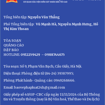
Tổng biên tập:
Nguyễn Văn Thắng
Phó Tổng biên tập:
Vũ Mạnh Hà, Nguyễn Mạnh Hưng, Hồ
Thị Kim Thoan
TÒA SOẠN
QUẢNG CÁO
ĐẶT BÁO
HOTLINE:
0912259429
– 0988744675
Tòa soạn: Số 9, Phạm Văn Bạch, Cầu Giấy, Hà Nội.
Điện thoại: Phòng điện tử (84-24) 39387995;
Phòng Phát hành- Quảng cáo: 0949268666.
Email: baovephapluat24h@gmail.com
Giấy phép số 40/GP-CBC cấp ngày 11/11/2024 của Bộ Thông
tin và Truyền thông (nay là Bộ Văn hoá, Thể thao và Du lịch)