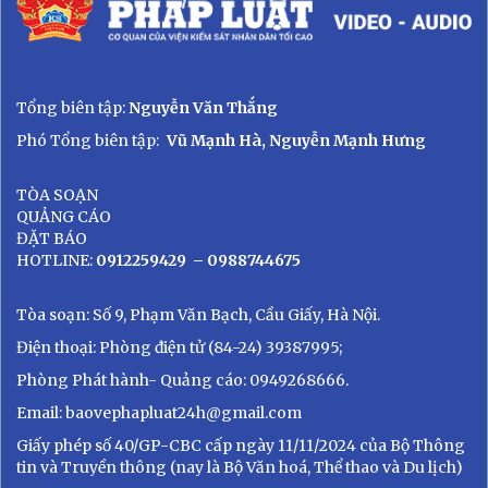
Tổng biên tập:
Nguyễn Văn Thắng
Phó Tổng biên tập:
Vũ Mạnh Hà, Nguyễn Mạnh Hưng
TÒA SOẠN
QUẢNG CÁO
ĐẶT BÁO
HOTLINE:
0912259429
– 0988744675
Tòa soạn: Số 9, Phạm Văn Bạch, Cầu Giấy, Hà Nội.
Điện thoại: Phòng điện tử (84-24) 39387995;
Phòng Phát hành- Quảng cáo: 0949268666.
Email: baovephapluat24h@gmail.com
Giấy phép số 40/GP-CBC cấp ngày 11/11/2024 của Bộ Thông
tin và Truyền thông (nay là Bộ Văn hoá, Thể thao và Du lịch)