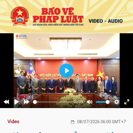
Play
02:09
Rewind
Play
Forward
Mute
Settings
Ent
10s
10s
ful
Video
08/07/2026 06:00 GMT+7