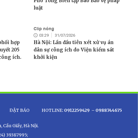
Phó Tổng Biên tập Báo Bảo vệ pháp
luật
Clip nóng
03:29
31/07/2026
phối hợp
Hà Nội: Lần đầu tiên xét xử vụ án
uyết 205
dân sự công ích do Viện kiểm sát
công ích.
khởi kiện
ĐẶT BÁO
HOTLINE:
0912259429
– 0988744675
 Cầu Giấy, Hà Nội.
24) 39387995;