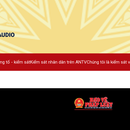
ng tố - kiểm sát
Kiểm sát nhân dân trên ANTV
Chúng tôi là kiểm sát v