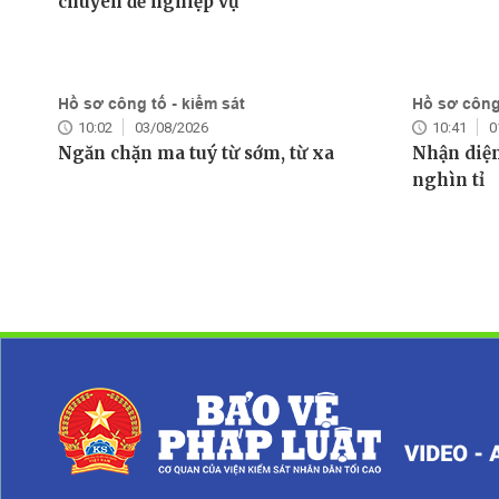
chuyên đề nghiệp vụ
Hồ sơ công tố - kiểm sát
Hồ sơ công 
10:02
03/08/2026
10:41
0
Ngăn chặn ma tuý từ sớm, từ xa
Nhận diện
nghìn tỉ