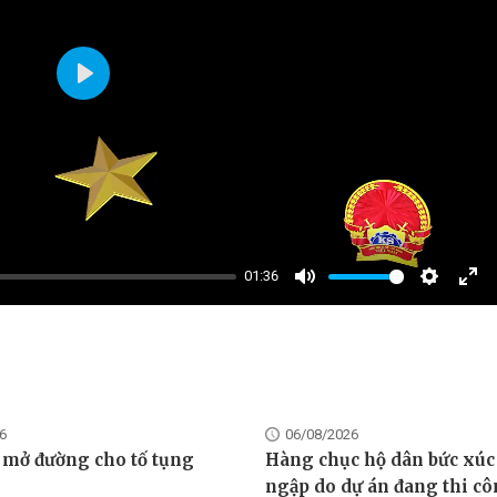
Play
01:36
Mute
Settings
Ent
full
6
06/08/2026
 mở đường cho tố tụng
Hàng chục hộ dân bức xúc
ngập do dự án đang thi c