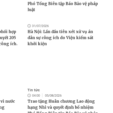
tiếp đại sứ cuba
Phó Tổng Biên tập Báo Bảo vệ pháp
luật
31/07/2026
phối hợp
Hà Nội: Lần đầu tiên xét xử vụ án
uyết 205
dân sự công ích do Viện kiểm sát
công ích.
khởi kiện
Tin tức
04:00
05/08/2026
 vì nước
Trao tặng Huân chương Lao động
ông
hạng Nhì và quyết định bổ nhiệm