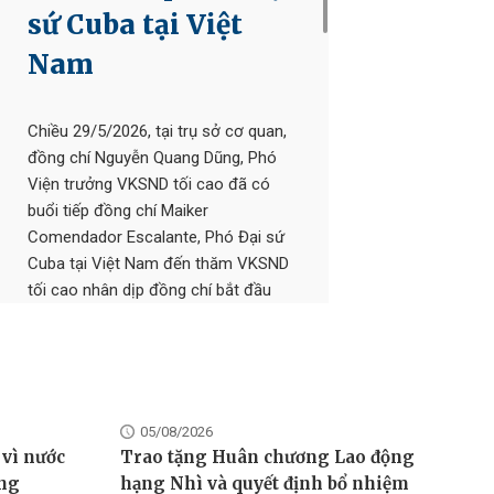
sứ Cuba tại Việt
Nam
Chiều 29/5/2026, tại trụ sở cơ quan,
đồng chí Nguyễn Quang Dũng, Phó
Viện trưởng VKSND tối cao đã có
buổi tiếp đồng chí Maiker
Comendador Escalante, Phó Đại sứ
Cuba tại Việt Nam đến thăm VKSND
tối cao nhân dịp đồng chí bắt đầu
er
nhiệm kỳ công tác tại Việt Nam.
screen
05/08/2026
Từ khóa:
lãnh đạo
 vì nước
Trao tặng Huân chương Lao động
vksnd tối cao
ông
hạng Nhì và quyết định bổ nhiệm