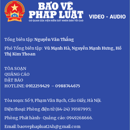
Tổng biên tập:
Nguyễn Văn Thắng
Phó Tổng biên tập:
Vũ Mạnh Hà, Nguyễn Mạnh Hưng, Hồ
Thị Kim Thoan
TÒA SOẠN
QUẢNG CÁO
ĐẶT BÁO
HOTLINE:
0912259429
– 0988744675
Tòa soạn: Số 9, Phạm Văn Bạch, Cầu Giấy, Hà Nội.
Điện thoại: Phòng điện tử (84-24) 39387995;
Phòng Phát hành- Quảng cáo: 0949268666.
Email: baovephapluat24h@gmail.com