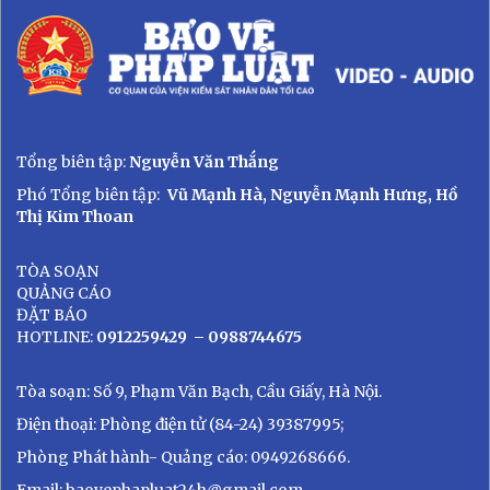
Tổng biên tập:
Nguyễn Văn Thắng
Phó Tổng biên tập:
Vũ Mạnh Hà, Nguyễn Mạnh Hưng, Hồ
Thị Kim Thoan
TÒA SOẠN
QUẢNG CÁO
ĐẶT BÁO
HOTLINE:
0912259429
– 0988744675
Tòa soạn: Số 9, Phạm Văn Bạch, Cầu Giấy, Hà Nội.
Điện thoại: Phòng điện tử (84-24) 39387995;
Phòng Phát hành- Quảng cáo: 0949268666.
Email: baovephapluat24h@gmail.com