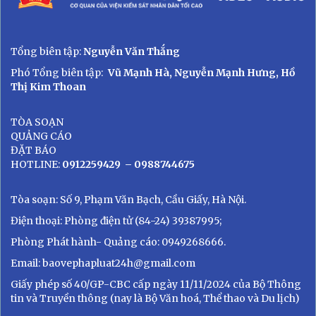
Tổng biên tập:
Nguyễn Văn Thắng
Phó Tổng biên tập:
Vũ Mạnh Hà, Nguyễn Mạnh Hưng, Hồ
Thị Kim Thoan
TÒA SOẠN
QUẢNG CÁO
ĐẶT BÁO
HOTLINE:
0912259429
– 0988744675
Tòa soạn: Số 9, Phạm Văn Bạch, Cầu Giấy, Hà Nội.
Điện thoại: Phòng điện tử (84-24) 39387995;
Phòng Phát hành- Quảng cáo: 0949268666.
Email: baovephapluat24h@gmail.com
Giấy phép số 40/GP-CBC cấp ngày 11/11/2024 của Bộ Thông
tin và Truyền thông (nay là Bộ Văn hoá, Thể thao và Du lịch)