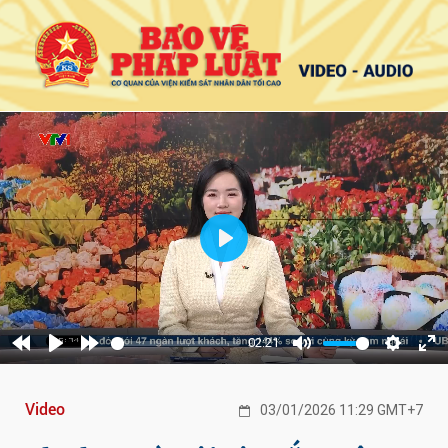
Play
02:21
Rewind
Play
Forward
Mute
Settings
Ent
10s
10s
ful
Video
03/01/2026 11:29 GMT+7