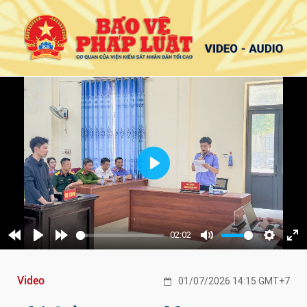
Play
02:02
Rewind
Play
Forward
Mute
Settings
Ent
10s
10s
ful
Video
01/07/2026 14:15 GMT+7