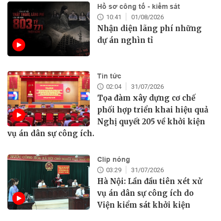
Hồ sơ công tố - kiểm sát
10:41
01/08/2026
Nhận diện lãng phí những
dự án nghìn tỉ
Tin tức
02:04
31/07/2026
Tọa đàm xây dựng cơ chế
phối hợp triển khai hiệu quả
Nghị quyết 205 về khởi kiện
vụ án dân sự công ích.
Clip nóng
03:29
31/07/2026
Hà Nội: Lần đầu tiên xét xử
vụ án dân sự công ích do
Viện kiểm sát khởi kiện