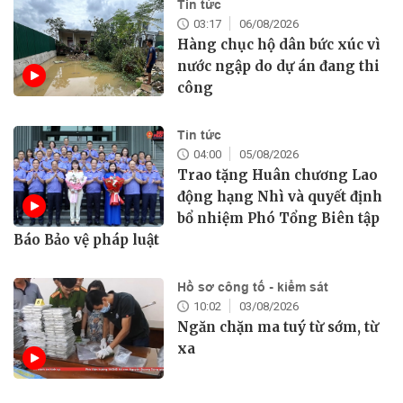
Tin tức
03:17
06/08/2026
Hàng chục hộ dân bức xúc vì
nước ngập do dự án đang thi
công
Tin tức
04:00
05/08/2026
Trao tặng Huân chương Lao
động hạng Nhì và quyết định
bổ nhiệm Phó Tổng Biên tập
Báo Bảo vệ pháp luật
Hồ sơ công tố - kiểm sát
10:02
03/08/2026
Ngăn chặn ma tuý từ sớm, từ
xa