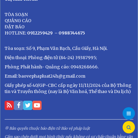
TÒA SOẠN
QUẢNG CÁO
ĐẶT BÁO
HOTLINE:
0912259429
– 0988744675
Tòa soạn: Số 9, Phạm Văn Bạch, Cầu Giấy, Hà Nội.
Điện thoại: Phòng điện tử (84-24) 39387995;
Phòng Phát hành- Quảng cáo: 0949268666.
Email: baovephapluat24h@gmail.com
Giấy phép số 40/GP-CBC cấp ngày 11/11/2024 của Bộ Thông
tin và Truyền thông (nay là Bộ Văn hoá, Thể thao và Du lịch)
® Bản quyền thuộc báo điện tử Bảo vệ pháp luật
Cấm sao chép dưới mọi hình thức nếu không có sự chấp thuận bằng văn