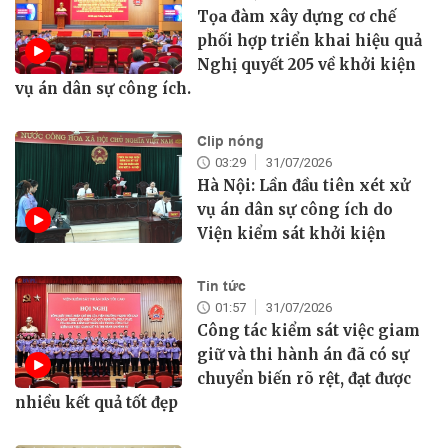
Tọa đàm xây dựng cơ chế
phối hợp triển khai hiệu quả
Nghị quyết 205 về khởi kiện
vụ án dân sự công ích.
Clip nóng
03:29
31/07/2026
Hà Nội: Lần đầu tiên xét xử
vụ án dân sự công ích do
Viện kiểm sát khởi kiện
Tin tức
01:57
31/07/2026
Công tác kiểm sát việc giam
giữ và thi hành án đã có sự
chuyển biến rõ rệt, đạt được
nhiều kết quả tốt đẹp