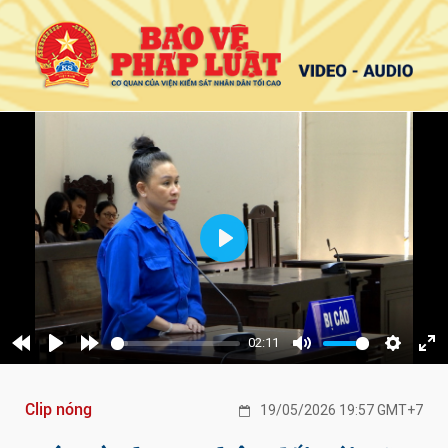
Play
02:11
Rewind
Play
Forward
Mute
Settings
Ent
10s
10s
ful
Clip nóng
19/05/2026 19:57 GMT+7