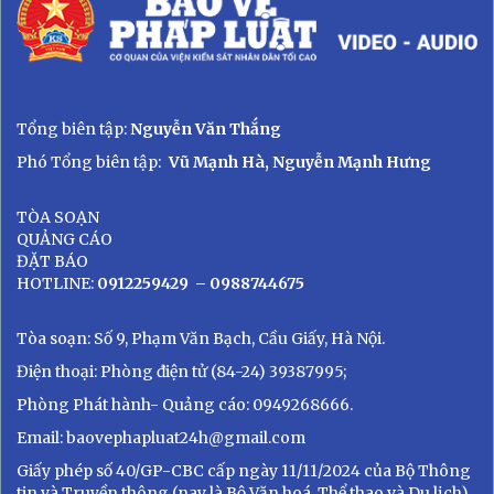
Tổng biên tập:
Nguyễn Văn Thắng
Phó Tổng biên tập:
Vũ Mạnh Hà, Nguyễn Mạnh Hưng
TÒA SOẠN
QUẢNG CÁO
ĐẶT BÁO
HOTLINE:
0912259429
– 0988744675
Tòa soạn: Số 9, Phạm Văn Bạch, Cầu Giấy, Hà Nội.
Điện thoại: Phòng điện tử (84-24) 39387995;
Phòng Phát hành- Quảng cáo: 0949268666.
Email: baovephapluat24h@gmail.com
Giấy phép số 40/GP-CBC cấp ngày 11/11/2024 của Bộ Thông
tin và Truyền thông (nay là Bộ Văn hoá, Thể thao và Du lịch)