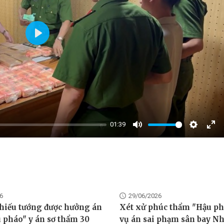
Play
01:39
Mute
Settings
Ent
full
6
29/06/2026
hiếu tướng được hưởng án
Xét xử phúc thẩm "Hậu ph
u pháo" y án sơ thẩm 30
vụ án sai phạm sân bay N