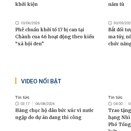
khởi kiện
năm tù
10/06/2026
30/05/202
Phê chuẩn khởi tố 17 bị can tại
Bắt đối t
Chành cua 46 hoạt động theo kiểu
ma túy, n
“xã hội đen”
chức năn
VIDEO NỔI BẬT
Tin tức
Tin tức
03:17
06/08/2026
04:00
0
Hàng chục hộ dân bức xúc vì nước
Trao tặn
ngập do dự án đang thi công
hạng Nhì 
Phó Tổng 