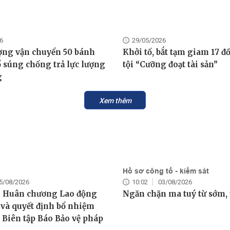
6
29/05/2026
ượng vận chuyển 50 bánh
Khởi tố, bắt tạm giam 17 đ
ổ súng chống trả lực lượng
tội “Cưỡng đoạt tài sản”
g
Xem thêm
Hồ sơ công tố - kiểm sát
5/08/2026
10:02
03/08/2026
g Huân chương Lao động
Ngăn chặn ma tuý từ sớm, 
và quyết định bổ nhiệm
Biên tập Báo Bảo vệ pháp