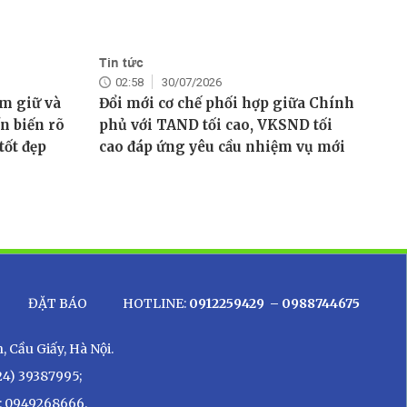
Tin tức
02:58
30/07/2026
am giữ và
Đổi mới cơ chế phối hợp giữa Chính
n biến rõ
phủ với TAND tối cao, VKSND tối
tốt đẹp
cao đáp ứng yêu cầu nhiệm vụ mới
ĐẶT BÁO
HOTLINE:
0912259429
– 0988744675
 Cầu Giấy, Hà Nội.
24) 39387995;
: 0949268666.