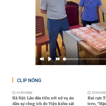
Rewind
Play
Forward
10s
10s
CLIP NÓNG
31/07/2026
07/07/202
Hà Nội: Lần đầu tiên xét xử vụ án
Hai cựu T
dân sự công ích do Viện kiểm sát
treo, "Hậ