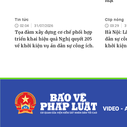
luật
Tin tức
Clip nóng
02:04
31/07/2026
03:29
3
Tọa đàm xây dựng cơ chế phối hợp
Hà Nội: L
triển khai hiệu quả Nghị quyết 205
dân sự cô
về khởi kiện vụ án dân sự công ích.
khởi kiện