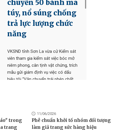
chuyển 50 bánh ma
túy, nổ súng chống
trả lực lượng chức
năng
VKSND tỉnh Sơn La vừa cử Kiểm sát
viên tham gia kiểm sát việc bóc mở
niêm phong, cân tịnh vật chứng, trích
mẫu gửi giám định vụ việc có dấu
er
hiệu tội “Vận chuyển trái phép chất
screen
ma túy”, “Cố ý gây thương tích”, “Sử
dụng trái phép vũ khí quân dụng” có
tính chất đặc biệt nghiêm trọng xảy ra
tại bản Hua Bin, xã Mường Hung, tỉnh
Sơn La.
11/06/2026
áo" trong
Phê chuẩn khởi tố nhóm đối tượng
ha trang
làm giả trang sức hàng hiệu